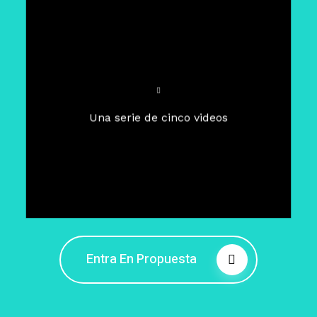
Para un tiempo de
Cuaresma
El camino hacia la libertad
interior
El viaje interior en el presente
Una serie de cinco videos
Barreras de la libertad interior
Fortaleciendo mi libertad
interior
Rompiendo cadenas internas
Entra En Propuesta