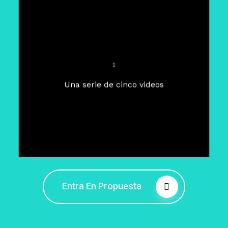
Para un tiempo de
Cuaresma
El camino hacia la libertad
interior
El viaje interior en el presente
Una serie de cinco videos
Barreras de la libertad interior
Fortaleciendo mi libertad
interior
Rompiendo cadenas internas
Entra En Propuesta