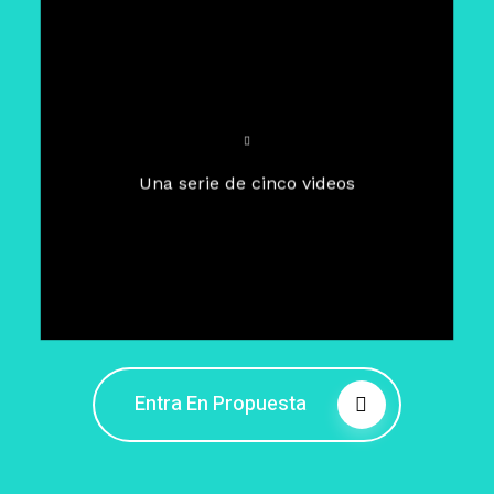
Para un tiempo de
Cuaresma
El camino hacia la libertad
interior
El viaje interior en el presente
Una serie de cinco videos
Barreras de la libertad interior
Fortaleciendo mi libertad
interior
Rompiendo cadenas internas
Entra En Propuesta