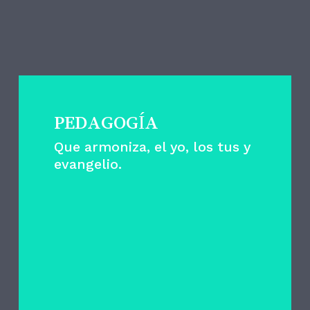
ESTAS SON LAS
CLAVES
PEDAGOGÍA
Que armoniza, el yo, los tus y
evangelio.