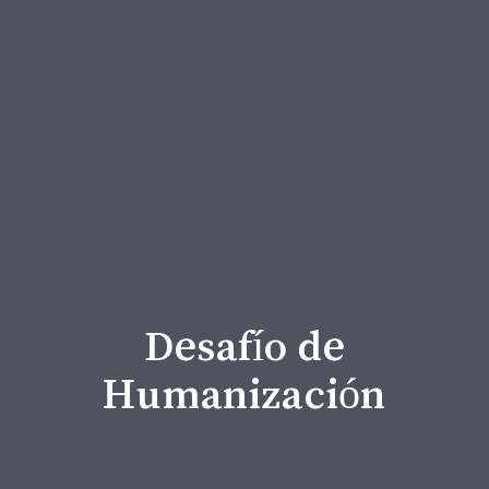
En nuestro servicio
de animación
espiritual asumimos
el…
Desafío de
Humanización