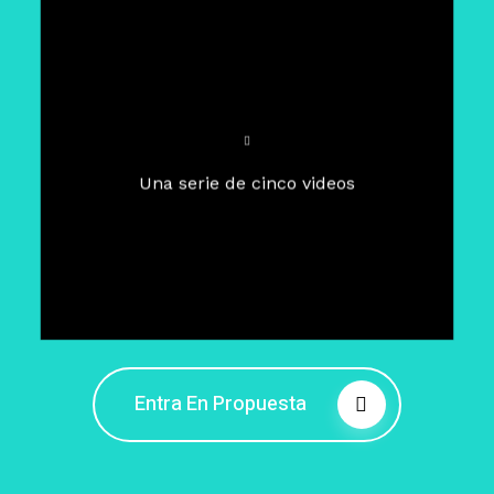
Para un tiempo de
Cuaresma
El camino hacia la libertad
interior
El viaje interior en el presente
Una serie de cinco videos
Barreras de la libertad interior
Fortaleciendo mi libertad
interior
Rompiendo cadenas internas
Entra En Propuesta