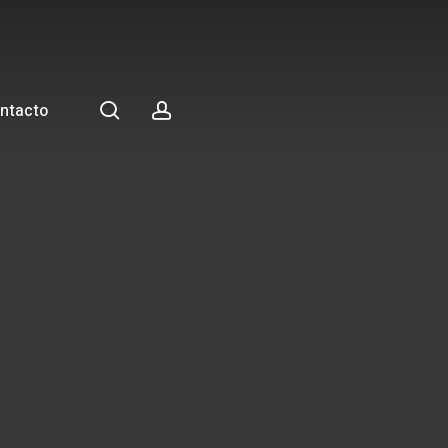
search
account
ntacto