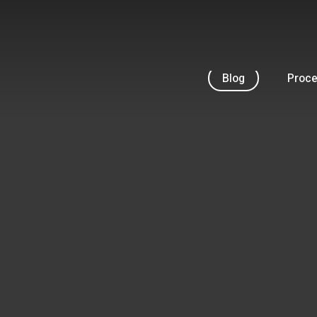
Skip
to
main
content
Blog
Proc