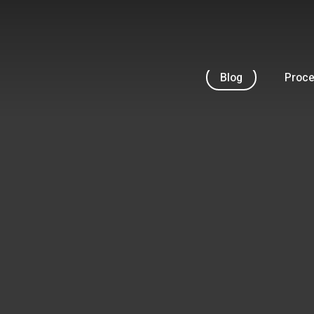
Skip
to
main
content
Blog
Proc