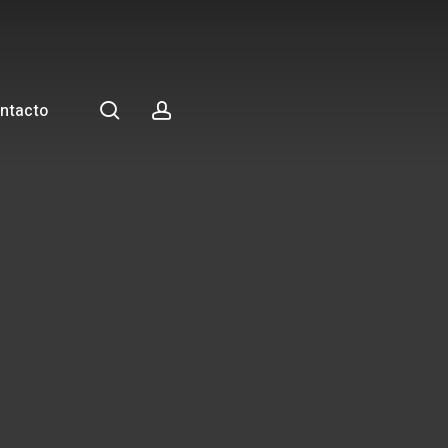
search
account
ntacto