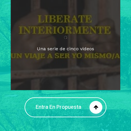
Para un tiempo de
Cuaresma
El camino hacia la libertad
interior
El viaje interior en el presente
Una serie de cinco videos
Barreras de la libertad interior
Fortaleciendo mi libertad
interior
Rompiendo cadenas internas
Entra En Propuesta