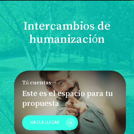
Intercambios de
humanización
Tú cuentas…
Este es el espacio para tu
propuesta
HAZLA LLEGAR