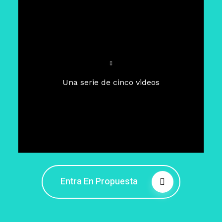
Para un tiempo de
Cuaresma
El camino hacia la libertad
interior
El viaje interior en el presente
Una serie de cinco videos
Barreras de la libertad interior
Fortaleciendo mi libertad
interior
Rompiendo cadenas internas
Entra En Propuesta