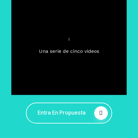
Para un tiempo de
Cuaresma
El camino hacia la libertad
interior
El viaje interior en el presente
Una serie de cinco videos
Barreras de la libertad interior
Fortaleciendo mi libertad
interior
Rompiendo cadenas internas
Entra En Propuesta