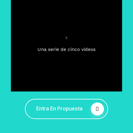
Para un tiempo de
Cuaresma
El camino hacia la libertad
interior
El viaje interior en el presente
Una serie de cinco videos
Barreras de la libertad interior
Fortaleciendo mi libertad
interior
Rompiendo cadenas internas
Entra En Propuesta