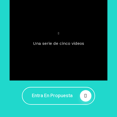
Para un tiempo de
Cuaresma
El camino hacia la libertad
interior
El viaje interior en el presente
Una serie de cinco videos
Barreras de la libertad interior
Fortaleciendo mi libertad
interior
Rompiendo cadenas internas
Entra En Propuesta