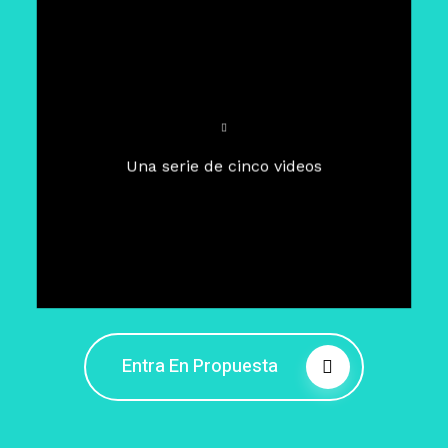
Para un tiempo de
Cuaresma
El camino hacia la libertad
interior
El viaje interior en el presente
Una serie de cinco videos
Barreras de la libertad interior
Fortaleciendo mi libertad
interior
Rompiendo cadenas internas
Entra En Propuesta