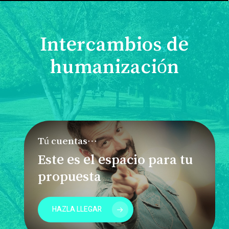
Intercambios de
humanización
Tú cuentas…
Este es el espacio para tu
propuesta
HAZLA LLEGAR