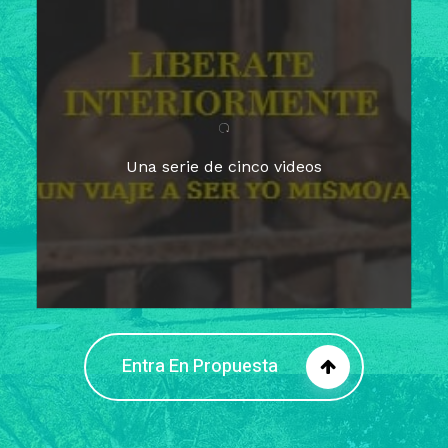
Para un tiempo de
Cuaresma
El camino hacia la libertad
interior
El viaje interior en el presente
Una serie de cinco videos
Barreras de la libertad interior
Fortaleciendo mi libertad
interior
Rompiendo cadenas internas
Entra En Propuesta