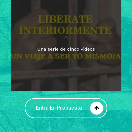
Para un tiempo de
Cuaresma
El camino hacia la libertad
interior
El viaje interior en el presente
Una serie de cinco videos
Barreras de la libertad interior
Fortaleciendo mi libertad
interior
Rompiendo cadenas internas
Entra En Propuesta