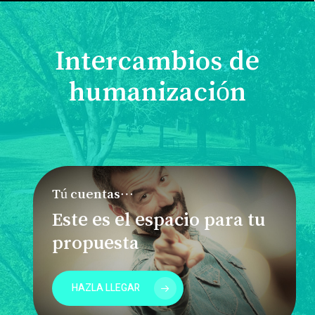
Intercambios de
humanización
Tú cuentas…
Este es el espacio para tu
propuesta
HAZLA LLEGAR