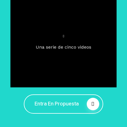
Para un tiempo de
Cuaresma
El camino hacia la libertad
interior
El viaje interior en el presente
Una serie de cinco videos
Barreras de la libertad interior
Fortaleciendo mi libertad
interior
Rompiendo cadenas internas
Entra En Propuesta