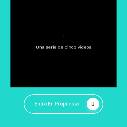
Para un tiempo de
Cuaresma
El camino hacia la libertad
interior
El viaje interior en el presente
Una serie de cinco videos
Barreras de la libertad interior
Fortaleciendo mi libertad
interior
Rompiendo cadenas internas
Entra En Propuesta