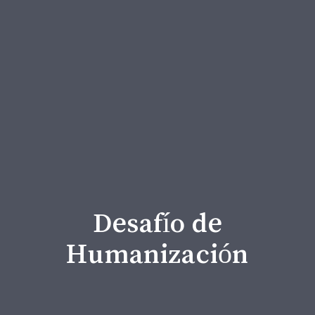
En nuestro servicio
de animación
espiritual asumimos
el…
Desafío de
Humanización