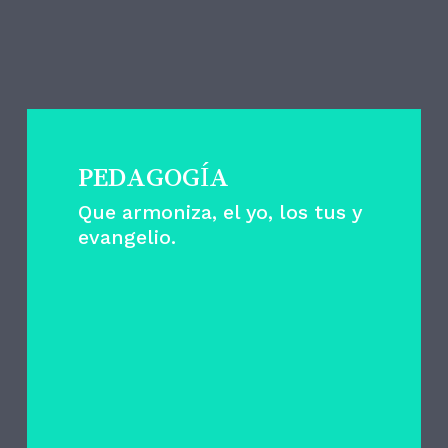
ESTAS SON LAS
CLAVES
PEDAGOGÍA
Que armoniza, el yo, los tus y
evangelio.