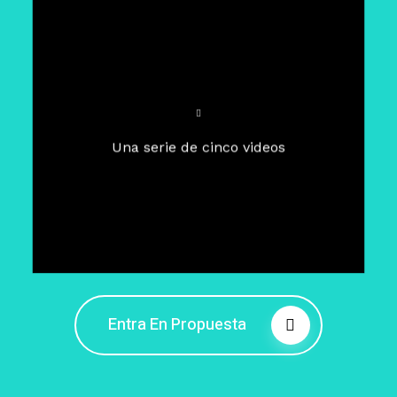
Para un tiempo de
Cuaresma
El camino hacia la libertad
interior
El viaje interior en el presente
Una serie de cinco videos
Barreras de la libertad interior
Fortaleciendo mi libertad
interior
Rompiendo cadenas internas
Entra En Propuesta