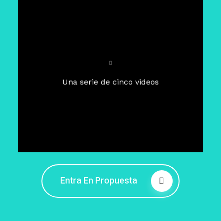
Para un tiempo de
Cuaresma
El camino hacia la libertad
interior
El viaje interior en el presente
Una serie de cinco videos
Barreras de la libertad interior
Fortaleciendo mi libertad
interior
Rompiendo cadenas internas
Entra En Propuesta