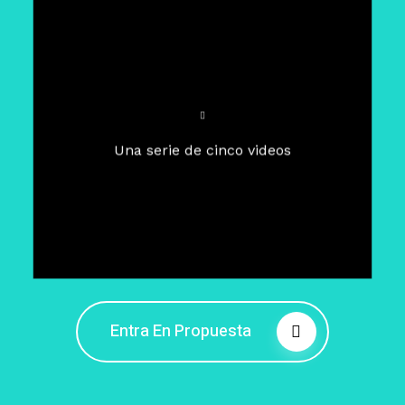
Para un tiempo de
Cuaresma
El camino hacia la libertad
interior
El viaje interior en el presente
Una serie de cinco videos
Barreras de la libertad interior
Fortaleciendo mi libertad
interior
Rompiendo cadenas internas
Entra En Propuesta