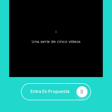
Para un tiempo de
Cuaresma
El camino hacia la libertad
interior
El viaje interior en el presente
Una serie de cinco videos
Barreras de la libertad interior
Fortaleciendo mi libertad
interior
Rompiendo cadenas internas
Entra En Propuesta