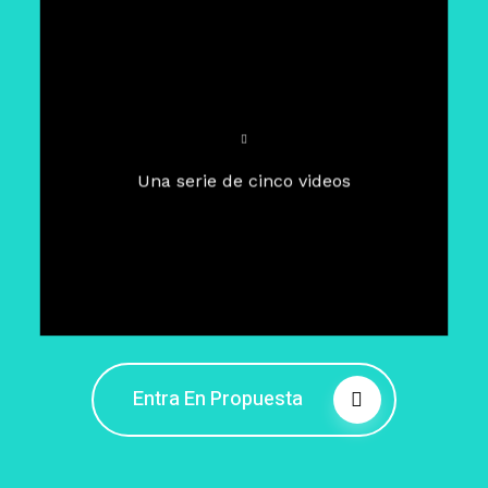
Para un tiempo de
Cuaresma
El camino hacia la libertad
interior
El viaje interior en el presente
Una serie de cinco videos
Barreras de la libertad interior
Fortaleciendo mi libertad
interior
Rompiendo cadenas internas
Entra En Propuesta