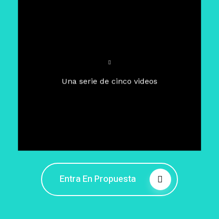
Para un tiempo de
Cuaresma
El camino hacia la libertad
interior
El viaje interior en el presente
Una serie de cinco videos
Barreras de la libertad interior
Fortaleciendo mi libertad
interior
Rompiendo cadenas internas
Entra En Propuesta