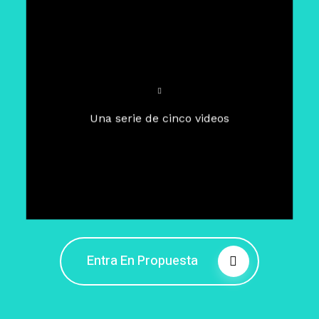
Para un tiempo de
Cuaresma
El camino hacia la libertad
interior
El viaje interior en el presente
Una serie de cinco videos
Barreras de la libertad interior
Fortaleciendo mi libertad
interior
Rompiendo cadenas internas
Entra En Propuesta