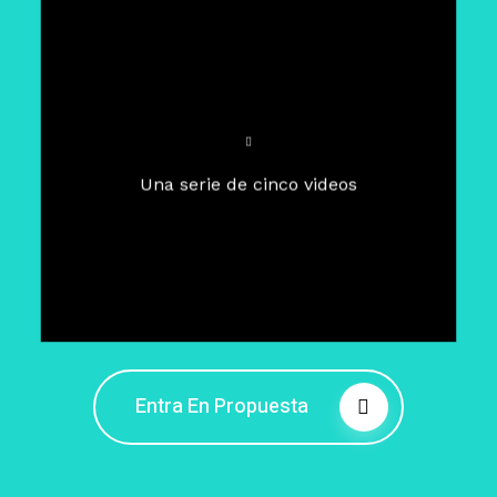
Para un tiempo de
Cuaresma
El camino hacia la libertad
interior
El viaje interior en el presente
Una serie de cinco videos
Barreras de la libertad interior
Fortaleciendo mi libertad
interior
Rompiendo cadenas internas
Entra En Propuesta