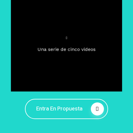
Para un tiempo de
Cuaresma
El camino hacia la libertad
interior
El viaje interior en el presente
Una serie de cinco videos
Barreras de la libertad interior
Fortaleciendo mi libertad
interior
Rompiendo cadenas internas
Entra En Propuesta