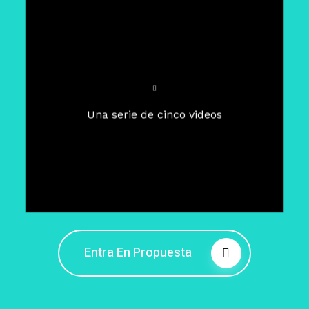
Para un tiempo de
Cuaresma
El camino hacia la libertad
interior
El viaje interior en el presente
Una serie de cinco videos
Barreras de la libertad interior
Fortaleciendo mi libertad
interior
Rompiendo cadenas internas
Entra En Propuesta