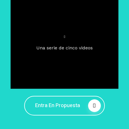
Para un tiempo de
Cuaresma
El camino hacia la libertad
interior
El viaje interior en el presente
Una serie de cinco videos
Barreras de la libertad interior
Fortaleciendo mi libertad
interior
Rompiendo cadenas internas
Entra En Propuesta