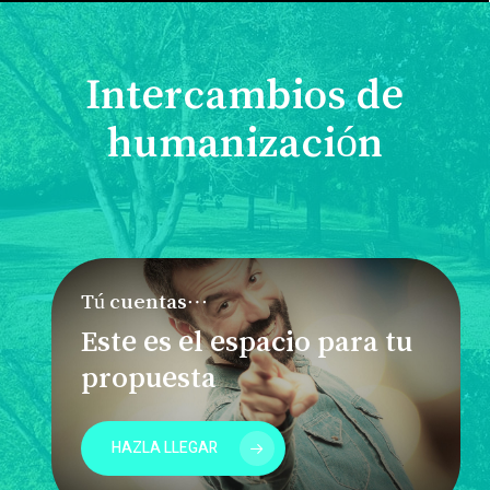
Intercambios de
humanización
Tú cuentas…
Este es el espacio para tu
propuesta
HAZLA LLEGAR