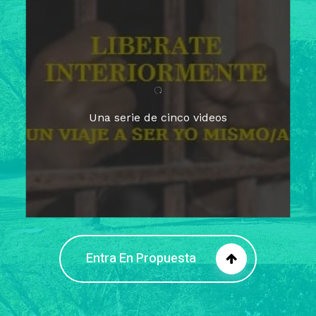
Para un tiempo de
Cuaresma
El camino hacia la libertad
interior
El viaje interior en el presente
Una serie de cinco videos
Barreras de la libertad interior
Fortaleciendo mi libertad
interior
Rompiendo cadenas internas
Entra En Propuesta