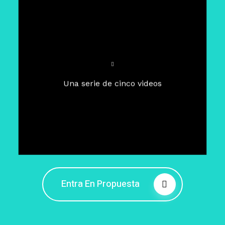
Para un tiempo de
Cuaresma
El camino hacia la libertad
interior
El viaje interior en el presente
Una serie de cinco videos
Barreras de la libertad interior
Fortaleciendo mi libertad
interior
Rompiendo cadenas internas
Entra En Propuesta