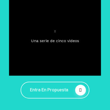
Para un tiempo de
Cuaresma
El camino hacia la libertad
interior
El viaje interior en el presente
Una serie de cinco videos
Barreras de la libertad interior
Fortaleciendo mi libertad
interior
Rompiendo cadenas internas
Entra En Propuesta