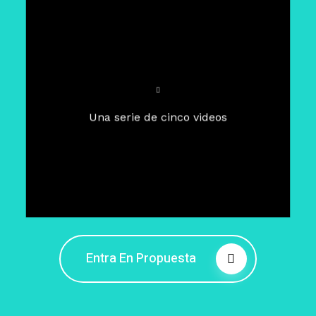
Para un tiempo de
Cuaresma
El camino hacia la libertad
interior
El viaje interior en el presente
Una serie de cinco videos
Barreras de la libertad interior
Fortaleciendo mi libertad
interior
Rompiendo cadenas internas
Entra En Propuesta