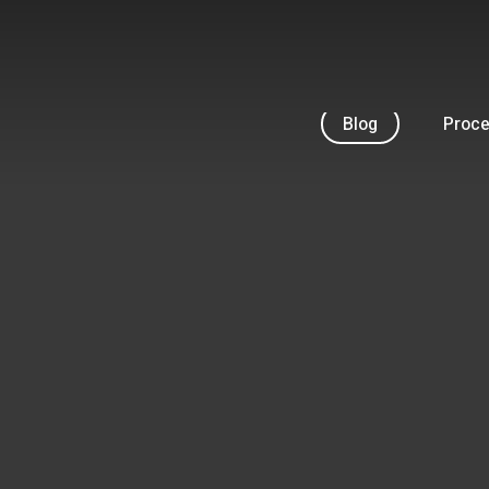
Skip
to
main
content
Blog
Proc