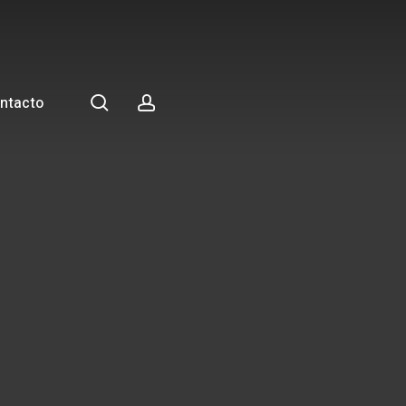
search
account
ntacto