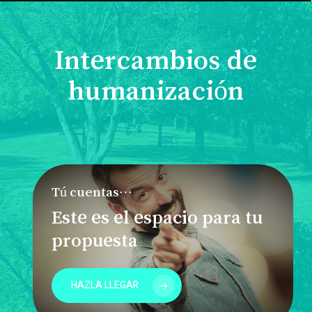
Intercambios de
humanización
Tú cuentas…
Este es el espacio para tu
propuesta
HAZLA LLEGAR