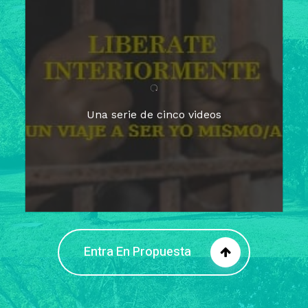
Para un tiempo de
Cuaresma
El camino hacia la libertad
interior
El viaje interior en el presente
Una serie de cinco videos
Barreras de la libertad interior
Fortaleciendo mi libertad
interior
Rompiendo cadenas internas
Entra En Propuesta