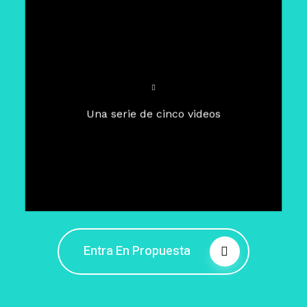
Para un tiempo de
Cuaresma
El camino hacia la libertad
interior
El viaje interior en el presente
Una serie de cinco videos
Barreras de la libertad interior
Fortaleciendo mi libertad
interior
Rompiendo cadenas internas
Entra En Propuesta