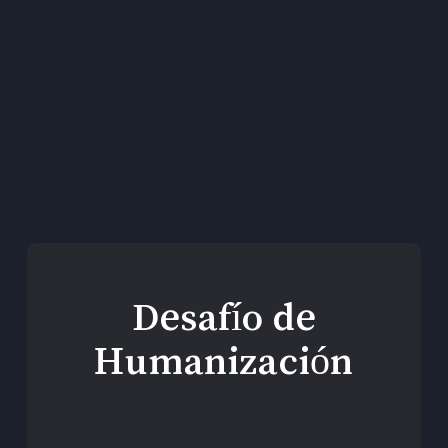
En nuestro servicio
de animación
espiritual asumimos
el…
Desafío de
Humanización