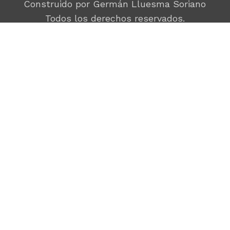
Construido por Germán Lluesma Soriano
Todos los derechos reservados.
C/ Villamanín, 48 escl.1, 9º
28011 MADRID
669823483
equipo@porunmundomejor.com