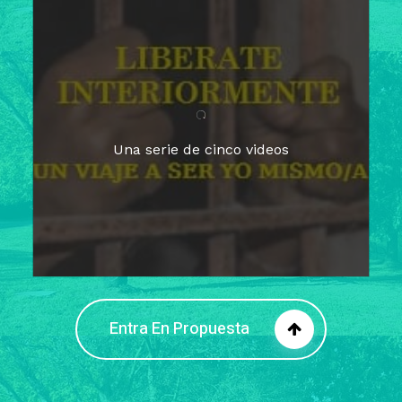
Para un tiempo de
Cuaresma
El camino hacia la libertad
interior
El viaje interior en el presente
Una serie de cinco videos
Barreras de la libertad interior
Fortaleciendo mi libertad
interior
Rompiendo cadenas internas
Entra En Propuesta