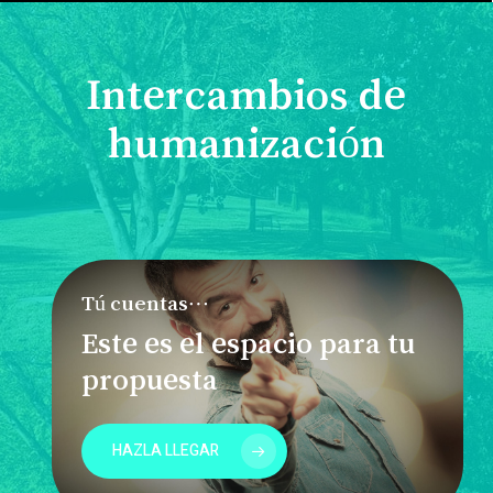
Intercambios de
humanización
Tú cuentas…
Este es el espacio para tu
propuesta
HAZLA LLEGAR