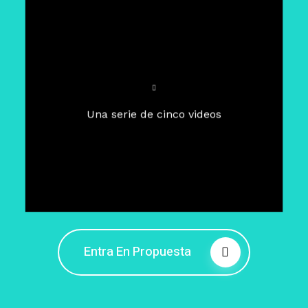
Para un tiempo de
Cuaresma
El camino hacia la libertad
interior
El viaje interior en el presente
Una serie de cinco videos
Barreras de la libertad interior
Fortaleciendo mi libertad
interior
Rompiendo cadenas internas
Entra En Propuesta