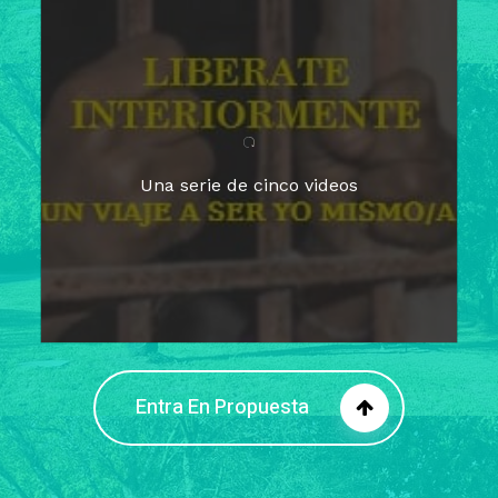
Para un tiempo de
Cuaresma
El camino hacia la libertad
interior
El viaje interior en el presente
Una serie de cinco videos
Barreras de la libertad interior
Fortaleciendo mi libertad
interior
Rompiendo cadenas internas
Entra En Propuesta