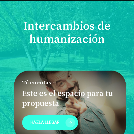
Intercambios de
humanización
Tú cuentas…
Este es el espacio para tu
propuesta
HAZLA LLEGAR