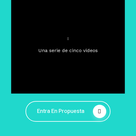
Para un tiempo de
Cuaresma
El camino hacia la libertad
interior
El viaje interior en el presente
Una serie de cinco videos
Barreras de la libertad interior
Fortaleciendo mi libertad
interior
Rompiendo cadenas internas
Entra En Propuesta