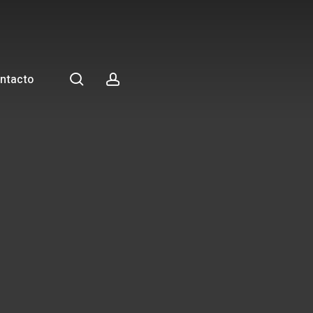
search
account
ntacto