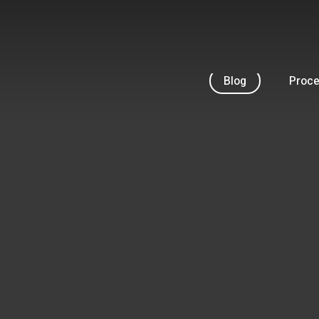
Skip
to
main
content
Blog
Proc