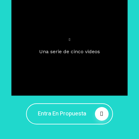
Para un tiempo de
Cuaresma
El camino hacia la libertad
interior
El viaje interior en el presente
Una serie de cinco videos
Barreras de la libertad interior
Fortaleciendo mi libertad
interior
Rompiendo cadenas internas
Entra En Propuesta