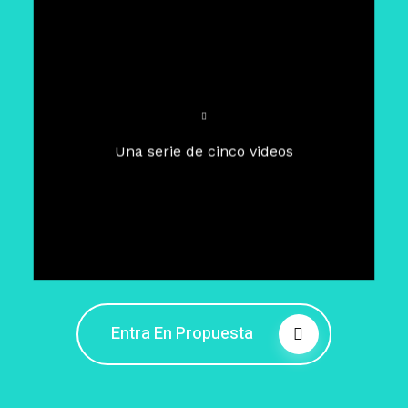
Para un tiempo de
Cuaresma
El camino hacia la libertad
interior
El viaje interior en el presente
Una serie de cinco videos
Barreras de la libertad interior
Fortaleciendo mi libertad
interior
Rompiendo cadenas internas
Entra En Propuesta