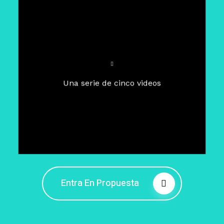
Para un tiempo de
Cuaresma
El camino hacia la libertad
interior
El viaje interior en el presente
Una serie de cinco videos
Barreras de la libertad interior
Fortaleciendo mi libertad
interior
Rompiendo cadenas internas
Entra En Propuesta