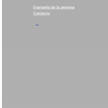
Propuesta Evangelización
Evangelio de la semana
Contacto
search
account