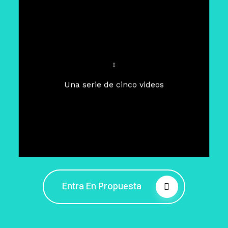
Para un tiempo de
Cuaresma
El camino hacia la libertad
interior
El viaje interior en el presente
Una serie de cinco videos
Barreras de la libertad interior
Fortaleciendo mi libertad
interior
Rompiendo cadenas internas
Entra En Propuesta