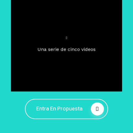
Para un tiempo de
Cuaresma
El camino hacia la libertad
interior
El viaje interior en el presente
Una serie de cinco videos
Barreras de la libertad interior
Fortaleciendo mi libertad
interior
Rompiendo cadenas internas
Entra En Propuesta