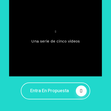
Para un tiempo de
Cuaresma
El camino hacia la libertad
interior
El viaje interior en el presente
Una serie de cinco videos
Barreras de la libertad interior
Fortaleciendo mi libertad
interior
Rompiendo cadenas internas
Entra En Propuesta