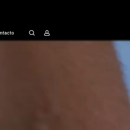
search
account
ntacto